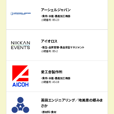
アーシェルジャパン
・食肉・水産・農産加工機器
小間番号: BS-23
アイオロス
・衛生・品質管理・食品安全マネジメント
小間番号: BS-2
愛工舎製作所
・食肉・水産・農産加工機器
小間番号: AS-18
英田エンジニアリング／地美恵の郷みま
さか
・原材料・食材