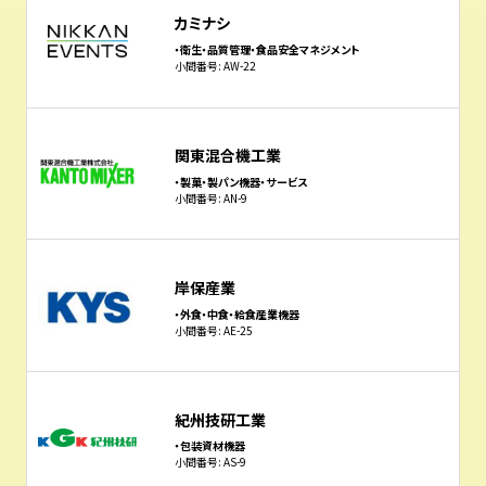
カミナシ
・衛生・品質管理・食品安全マネジメント
小間番号: AW-22
関東混合機工業
・製菓・製パン機器・サービス
小間番号: AN-9
岸保産業
・外食・中食・給食産業機器
小間番号: AE-25
紀州技研工業
・包装資材機器
小間番号: AS-9