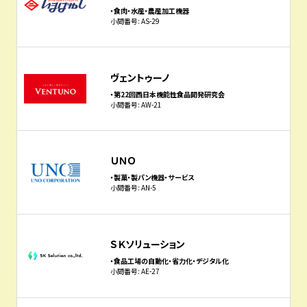
・食肉・水産・農産加工機器
小間番号: AS-29
ヴェントゥーノ
・第22回西日本機能性食品開発研究会
小間番号: AW-21
ＵＮＯ
・製菓・製パン機器・サービス
小間番号: AN-5
ＳＫソリューション
・食品工場の自動化・省力化・デジタル化
小間番号: AE-27