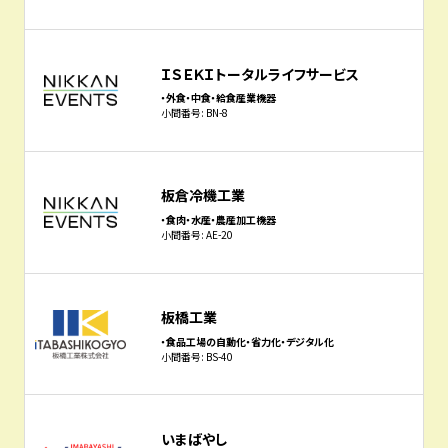
ＩＳＥＫＩトータルライフサービス
・外食・中食・給食産業機器
小間番号: BN-8
板倉冷機工業
・食肉・水産・農産加工機器
小間番号: AE-20
板橋工業
・食品工場の自動化・省力化・デジタル化
小間番号: BS-40
いまばやし