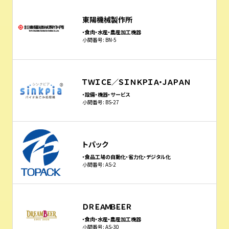
東陽機械製作所
・食肉・水産・農産加工機器
小間番号: BN-5
ＴＷＩＣＥ／ＳＩＮＫＰＩＡ・ＪＡＰＡＮ
・設備・機器・サービス
小間番号: BS-27
トパック
・食品工場の自動化・省力化・デジタル化
小間番号: AS-2
ＤＲＥＡＭＢＥＥＲ
・食肉・水産・農産加工機器
小間番号: AS-30