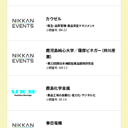
カウゼル
・衛生・品質管理・食品安全マネジメント
小間番号: BN-22
鹿児島純心大学／薩摩ビネガー（井川産
業）
・第22回西日本機能性食品開発研究会
小間番号: AW-13
鹿島化学金属
・食品工場の自動化・省力化・デジタル化
小間番号: AE-16
春日電機