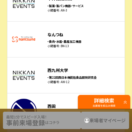
・製菓・製パン機器・サービス
小間番号: AN-3
なんつね
・食肉・水産・農産加工機器
小間番号: BN-13
西九州大学
・第22回西日本機能性食品開発研究会
小間番号: AW-12
西田
・外食・中食・給食産業機器
最短1分でスピード入場！
小間番号: AE-31
来場者マイページ
事前来場登録
はコチラ