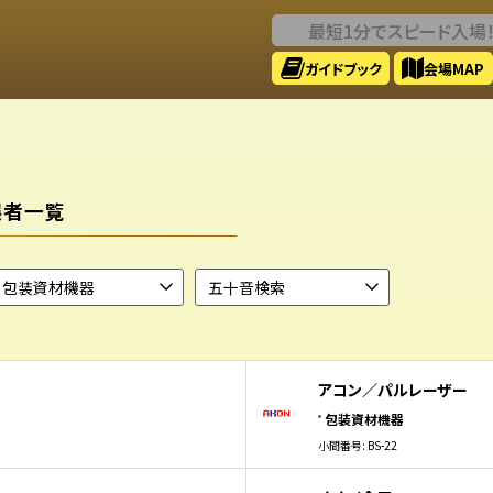
最短1分でスピード入場
ガイドブック
会場MAP
展者一覧
アコン／パルレーザー
包装資材機器
小間番号: BS-22