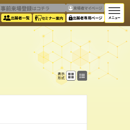
事前来場登録
！
はコチラ
来場者マイページ
出展者一覧
出展者専用ページ
セミナー案内
パネル表示
リスト表示
表示
形式