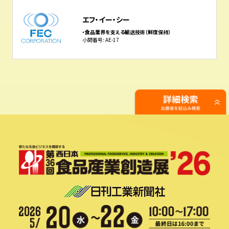
エフ・イー・シー
・食品業界を支える輸送技術（鮮度保持）
小間番号: AE-17